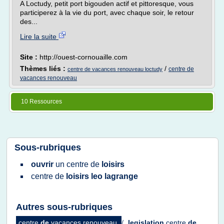
A Loctudy, petit port bigouden actif et pittoresque, vous
participerez à la vie du port, avec chaque soir, le retour
des...
Lire la suite
Site :
http://ouest-cornouaille.com
Thèmes liés :
/
centre de
centre de vacances renouveau loctudy
vacances renouveau
10 Ressources
Sous-rubriques
ouvrir
un
centre
de
loisirs
centre
de
loisirs leo lagrange
Autres sous-rubriques
centre
de
vacances renouveau
/
legislation
centre
de