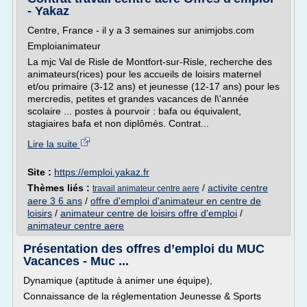
- Yakaz
Centre, France - il y a 3 semaines sur animjobs.com
Emploianimateur
La mjc Val de Risle de Montfort-sur-Risle, recherche des
animateurs(rices) pour les accueils de loisirs maternel
et/ou primaire (3-12 ans) et jeunesse (12-17 ans) pour les
mercredis, petites et grandes vacances de l\'année
scolaire ... postes à pourvoir : bafa ou équivalent,
stagiaires bafa et non diplômés. Contrat...
Lire la suite
Site :
https://emploi.yakaz.fr
Thèmes liés :
/
activite centre
travail animateur centre aere
aere 3 6 ans
/
offre d'emploi d'animateur en centre de
loisirs
/
animateur centre de loisirs offre d'emploi
/
animateur centre aere
Présentation des offres d’emploi du MUC
Vacances - Muc ...
Dynamique (aptitude à animer une équipe),
Connaissance de la réglementation Jeunesse & Sports