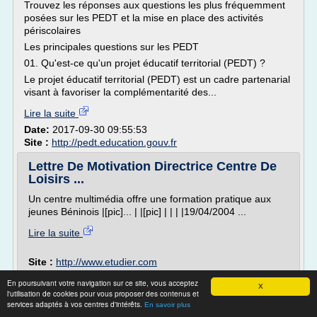
Trouvez les réponses aux questions les plus fréquemment
posées sur les PEDT et la mise en place des activités
périscolaires
Les principales questions sur les PEDT
01. Qu'est-ce qu'un projet éducatif territorial (PEDT) ?
Le projet éducatif territorial (PEDT) est un cadre partenarial
visant à favoriser la complémentarité des...
Lire la suite
Date:
2017-09-30 09:55:53
Site :
http://pedt.education.gouv.fr
Lettre De Motivation Directrice Centre De
Loisirs ...
Un centre multimédia offre une formation pratique aux
jeunes Béninois |[pic]... | |[pic] | | | |19/04/2004 ...
Lire la suite
Site :
http://www.etudier.com
En poursuivant votre navigation sur ce site, vous acceptez
Recrute animateurs pour Accueils de
X
l'utilisation de cookies pour vous proposer des contenus et
Loisirs
services adaptés à vos centres d'intérêts.
En savoir plus