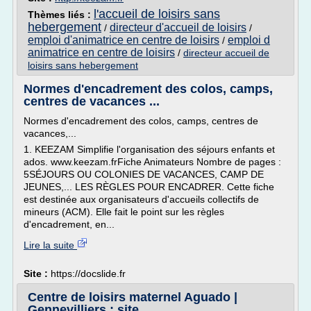
l'accueil de loisirs sans
Thèmes liés :
hebergement
directeur d'accueil de loisirs
/
/
emploi d'animatrice en centre de loisirs
emploi d
/
animatrice en centre de loisirs
/
directeur accueil de
loisirs sans hebergement
Normes d'encadrement des colos, camps,
centres de vacances ...
Normes d'encadrement des colos, camps, centres de
vacances,...
1. KEEZAM Simplifie l'organisation des séjours enfants et
ados. www.keezam.frFiche Animateurs Nombre de pages :
5SÉJOURS OU COLONIES DE VACANCES, CAMP DE
JEUNES,... LES RÈGLES POUR ENCADRER. Cette fiche
est destinée aux organisateurs d'accueils collectifs de
mineurs (ACM). Elle fait le point sur les règles
d'encadrement, en...
Lire la suite
Site :
https://docslide.fr
Centre de loisirs maternel Aguado |
Gennevilliers : site ...